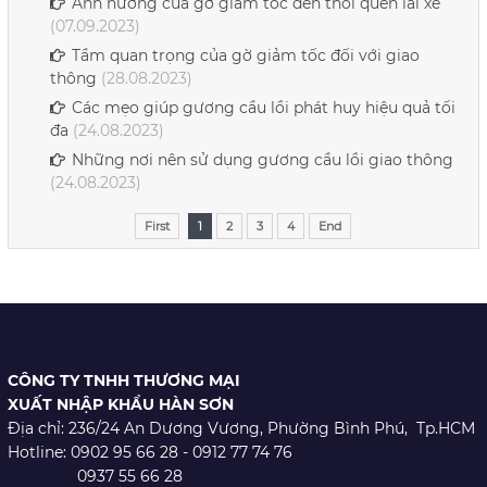
Ảnh hưởng của gờ giảm tốc đến thói quen lái xe
(07.09.2023)
Tầm quan trọng của gờ giảm tốc đối với giao
thông
(28.08.2023)
Các mẹo giúp gương cầu lồi phát huy hiệu quả tối
đa
(24.08.2023)
Những nơi nên sử dụng gương cầu lồi giao thông
(24.08.2023)
First
1
2
3
4
End
CÔNG TY TNHH THƯƠNG MẠI
XUẤT NHẬP KHẨU HÀN SƠN
Địa chỉ: 236/24 An Dương Vương,
Phường Bình Phú, Tp.HCM
Hotline: 0902 95 66 28 - 0912 77 74 76
0937 55 66 28