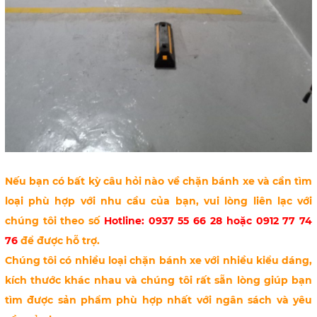
Nếu bạn có bất kỳ câu hỏi nào về chặn bánh xe và cần tìm
loại phù hợp với nhu cầu của bạn, vui lòng liên lạc với
chúng tôi theo số
Hotline: 0937 55 66 28 hoặc 0912 77 74
76
để được hỗ trợ.
Chúng tôi có nhiều loại chặn bánh xe với nhiều kiểu dáng,
kích thước khác nhau và chúng tôi rất sẵn lòng giúp bạn
tìm được sản phẩm phù hợp nhất với ngân sách và yêu