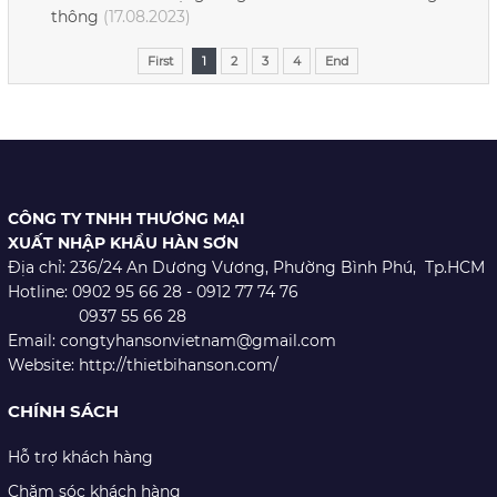
thông
(17.08.2023)
First
1
2
3
4
End
CÔNG TY TNHH THƯƠNG MẠI
XUẤT NHẬP KHẨU HÀN SƠN
Địa chỉ: 236/24 An Dương Vương,
Phường Bình Phú, Tp.HCM
Hotline: 0902 95 66 28 - 0912 77 74 76
0937 55 66 28
Email: congtyhansonvietnam@gmail.com
Website: http://thietbihanson.com/
CHÍNH SÁCH
Hỗ trợ khách hàng
Chăm sóc khách hàng