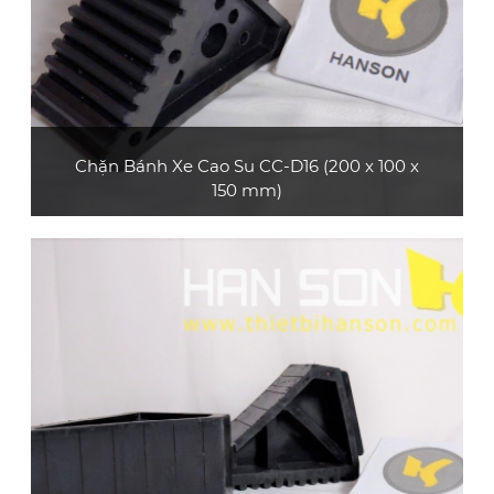
Chặn Bánh Xe Cao Su CC-D16 (200 x 100 x
150 mm)
Sản phẩm chặn bánh xe cao su CC-D16 gọn
nhẹ, có tay cầm, dễ dàng di chuyển và thuận
tiện mang theo
XEM CHI TIẾT