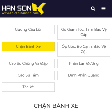
Gương Cầu Lồi
Gờ Giảm Tốc, Tấm Bảo Vệ
Cáp
Chặn Bánh Xe
Ốp Góc, Bo Cạnh, Bảo Vệ
Cột
Cao Su Chống Va Đập
Phân Làn Đường
Cao Su Tấm
Đinh Phản Quang
Tắc-kê
CHẶN BÁNH XE