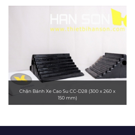
Sản phẩm chặn bánh xe cao su CC-D27, nhẹ,
có tay cầm, dễ dàng di chuyển và thuận tiện
mang theo
XEM CHI TIẾT
Chặn Bánh Xe Cao Su CC-D28 (300 x 260 x
150 mm)
Sản phẩm chặn bánh xe cao su CC-D28, gọn
nhẹ, có tay cầm, dễ dàng di chuyển và thuận
tiện mang theo
XEM CHI TIẾT