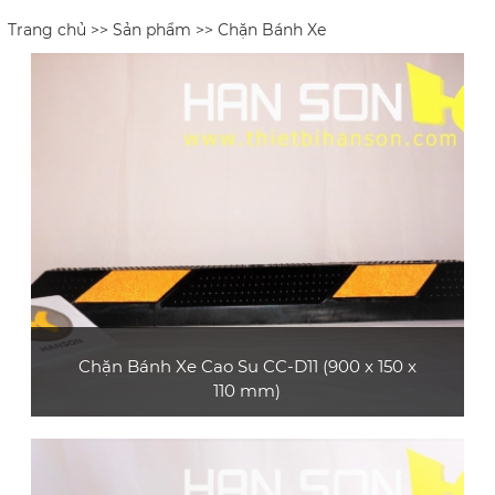
Trang chủ
>>
Sản phẩm
>> Chặn Bánh Xe
Chặn Bánh Xe Cao Su CC-D11 (900 x 150 x
110 mm)
Sản phẩm chặn bánh xe cao su CC-D11 thường
sử dụng ở các bãi đậu xe, gara,... phù hợp với
xe tải lớn, xe container