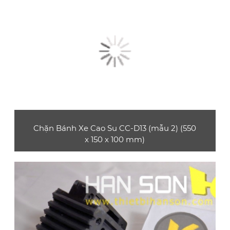
Chặn Bánh Xe Cao Su CC-D13 (mẫu 2) (550
x 150 x 100 mm)
Sản phẩm chặn bánh xe cao su CC-D13 (mẫu 2)
thường được sử dụng ở các bãi đậu xe, gara,…
phù hợp với xe ô tô con, xe tải nhỏ
XEM CHI TIẾT