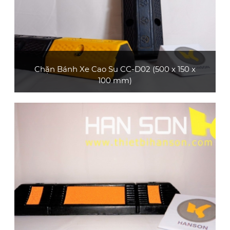
Chặn Bánh Xe Cao Su CC-D02 (500 x 150 x
100 mm)
Sản phẩm chặn bánh xe cao su CC-D02
thường sử dụng ở các bãi đậu xe, gara,... phù
hợp với xe ô tô con
XEM CHI TIẾT