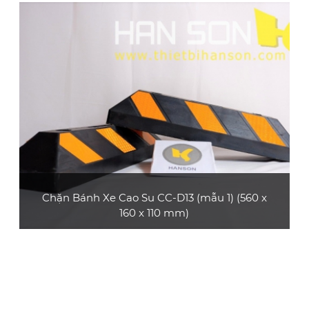
thường sử dụng ở các bãi đậu xe, gara,... phù
hợp với xe ô tô con, xe tải nhỏ
XEM CHI TIẾT
Chặn Bánh Xe Cao Su CC-D13 (mẫu 1) (560 x
160 x 110 mm)
Sản phẩm chặn bánh xe cao su CC-D13 (mẫu
1) thường được sử dụng ở các bãi đậu xe,
gara,…phù hợp với xe ô tô con, xe tải nhỏ
XEM CHI TIẾT