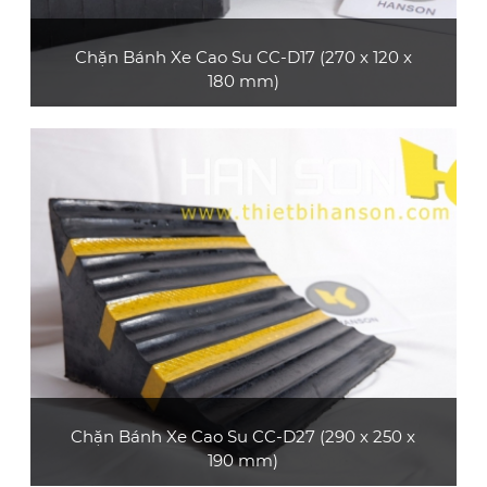
Chặn Bánh Xe Cao Su CC-D17 (270 x 120 x
180 mm)
Sản phẩm chặn bánh xe cao su CC-D17 gọn
nhẹ, có tay cầm, dễ dàng di chuyển và thuận
tiện mang theo
XEM CHI TIẾT
Chặn Bánh Xe Cao Su CC-D27 (290 x 250 x
190 mm)