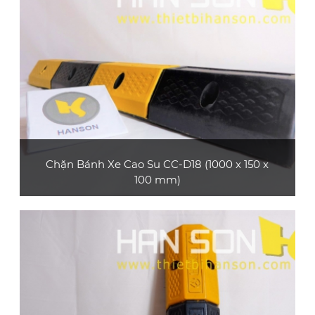
XEM CHI TIẾT
Chặn Bánh Xe Cao Su CC-D18 (1000 x 150 x
100 mm)
Sản phẩm chặn bánh xe cao su CC-D18 thường
sử dụng ở các bãi đậu xe, gara,... phù hợp với
xe tải lớn, xe container
XEM CHI TIẾT