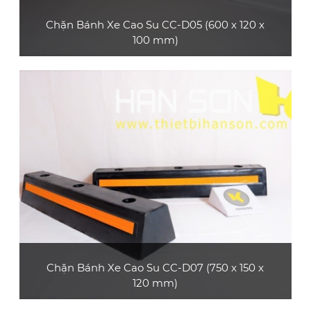
Chặn Bánh Xe Cao Su CC-D05 (600 x 120 x
100 mm)
Sản phẩm chặn bánh xe cao su CC-D05
thường sử dụng ở các bãi đậu xe, gara,... phù
hợp với xe ô tô con
XEM CHI TIẾT
Chặn Bánh Xe Cao Su CC-D07 (750 x 150 x
120 mm)
Sản phẩm chặn bánh xe cao su CC-D07