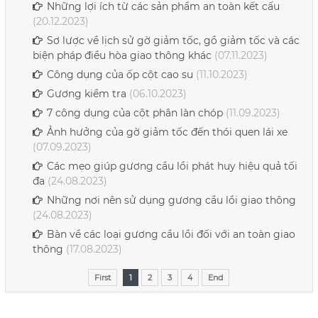
Những lợi ích từ các sản phẩm an toàn kết cấu
(20.12.2023)
Sơ lược về lịch sử gờ giảm tốc, gồ giảm tốc và các
biện pháp điều hòa giao thông khác
(07.11.2023)
Công dụng của ốp cột cao su
(11.10.2023)
Gương kiểm tra
(06.10.2023)
7 công dụng của cột phân làn chóp
(11.09.2023)
Ảnh hưởng của gờ giảm tốc đến thói quen lái xe
(07.09.2023)
Các mẹo giúp gương cầu lồi phát huy hiệu quả tối
đa
(24.08.2023)
Những nơi nên sử dụng gương cầu lồi giao thông
(24.08.2023)
Bàn về các loại gương cầu lồi đối với an toàn giao
thông
(17.08.2023)
First
1
2
3
4
End