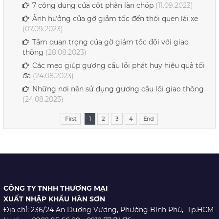
7 công dụng của cột phân làn chóp
(11.09.2023)
Ảnh hưởng của gờ giảm tốc đến thói quen lái xe
(07.09.2023)
Tầm quan trọng của gờ giảm tốc đối với giao
thông
(28.08.2023)
Các mẹo giúp gương cầu lồi phát huy hiệu quả tối
đa
(24.08.2023)
Những nơi nên sử dụng gương cầu lồi giao thông
(24.08.2023)
First
1
2
3
4
End
CÔNG TY TNHH THƯƠNG MẠI
XUẤT NHẬP KHẨU HÀN SƠN
Địa chỉ: 236/24 An Dương Vương,
Phường Bình Phú, Tp.HCM