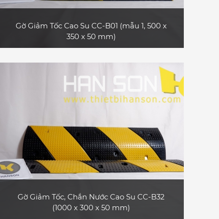
Gờ Giảm Tốc Cao Su CC-B01 (mẫu 1, 500 x
350 x 50 mm)
Sản phẩm gờ giảm tốc cao su CC-B01 (mẫu 1,
loại dài 0.5 m) bền và đẹp, bề mặt có các dải
phản quang, phù hợp dùng cho xe o tô con,
xe tải nhỏ, xe tải lớn, xe container
XEM CHI TIẾT
Gờ Giảm Tốc, Chắn Nước Cao Su CC-B32
(1000 x 300 x 50 mm)