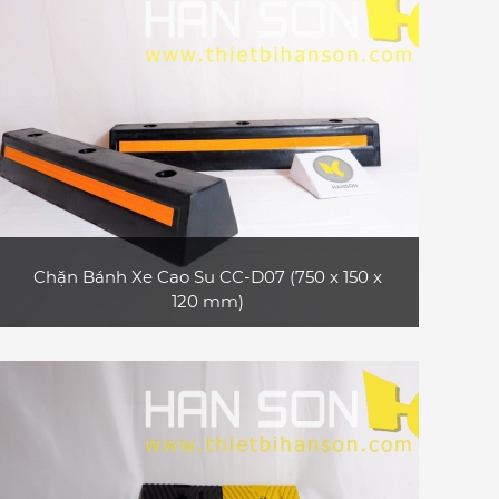
Chặn Bánh Xe Cao Su CC-D07 (750 x 150 x
120 mm)
Sản phẩm chặn bánh xe cao su CC-D07
thường sử dụng ở các bãi đậu xe, gara,... phù
hợp với xe ô tô con, xe tải nhỏ
XEM CHI TIẾT