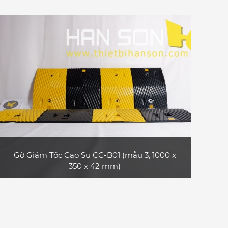
Sản phẩm gờ giảm tốc cao su CC-B32 bền và
đẹp, có rãnh bảo vệ cáp, phù hợp làm gờ bảo
vệ cáp trong các sự kiện ngắn hạn như hội
chợ, triển lãm thương mại, hội nghị, buổi hòa
nhạc, sự kiện thể thao,... hoặc làm gờ giảm
tốc dùng cho xe ô tô con, xe tải nhỏ
XEM CHI TIẾT
Gờ Giảm Tốc Cao Su CC-B01 (mẫu 3, 1000 x
350 x 42 mm)
Sản phẩm gờ giảm tốc cao su CC-B01 (mẫu
3, loại dài 1 m) bền và đẹp, bề mặt có các dải
phản quang, phù hợp dùng cho xe máy, xe ô
tô con, xe tải nhỏ