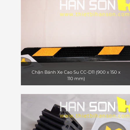
Chặn Bánh Xe Cao Su CC-D11 (900 x 150 x
110 mm)
Sản phẩm chặn bánh xe cao su CC-D11
thường sử dụng ở các bãi đậu xe, gara,... phù
hợp với xe tải lớn, xe container
XEM CHI TIẾT