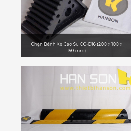
Chặn Bánh Xe Cao Su CC-D16 (200 x 100 x
150 mm)
Sản phẩm chặn bánh xe cao su CC-D16 gọn
nhẹ, có tay cầm, dễ dàng di chuyển và thuận
tiện mang theo
XEM CHI TIẾT