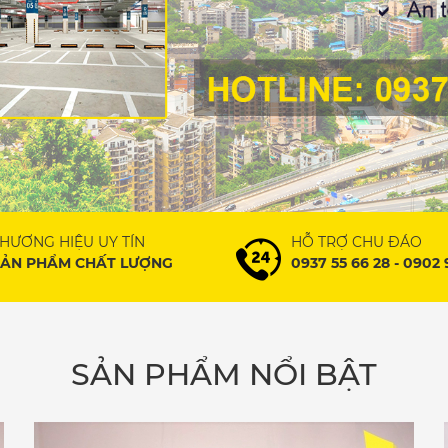
HƯƠNG HIỆU UY TÍN
HỖ TRỢ CHU ĐÁO
SẢN PHẨM CHẤT LƯỢNG
0937 55 66 28 - 0902 
SẢN PHẨM NỔI BẬT