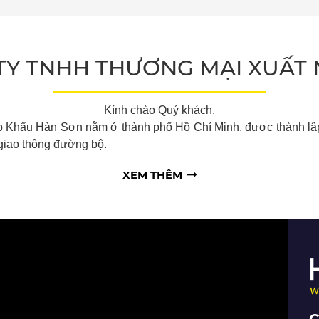
XEM CHI TIẾT
 TY TNHH THƯƠNG MẠI XUẤ
So sán
Bạn đan
xe cao 
Kính chào Quý k
hách,
cho bạn.
 Khẩu Hàn Sơn nằm ở thành phố Hồ Chí Minh, được thành lậ
giao thông đường bộ.
Các sả
XEM THÊM
Bãi đậu 
của bãi
Lắp đặt
công t
Gờ giảm
các cô