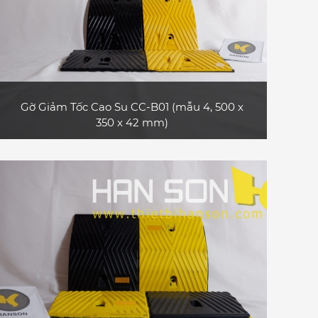
Gờ Giảm Tốc Cao Su CC-B01 (mẫu 4, 500 x
350 x 42 mm)
Sản phẩm gờ giảm tốc cao su CC-B01 (mẫu
4, loại dài 0.5 m) bền và đẹp, không có phản
quang, phù hợp dùng cho xe máy, xe ô tô
con, xe tải nhỏ
XEM CHI TIẾT