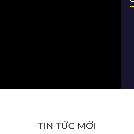
C
Quyết 
Tài liệu
bố trí g
Những l
Tấm bảo
chi phí
Sơ lược
pháp đ
Gờ giảm
thông k
TIN TỨC MỚI
toàn...