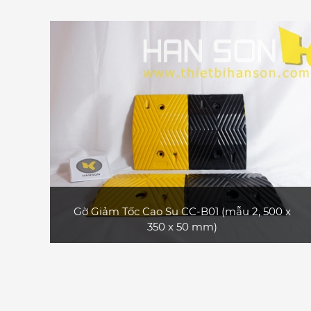
Sản phẩm đầu gờ giảm tốc cao su CC-B01
(loại dày 50 mm) bền và đẹp, dùng làm đầu
bo tròn cho gờ giảm tốc cao su CC-B01 mẫu
1 và CC-B01 mẫu 2
XEM CHI TIẾT
Gờ Giảm Tốc Cao Su CC-B01 (mẫu 2, 500 x
350 x 50 mm)
Sản phẩm gờ giảm tốc cao su CC-B01 (mẫu
2, loại dài 0.5 m) bền và đẹp, có đính mắt
mèo phản quang, phù hợp dùng cho xe ô tô
con, xe tải nhỏ, xe tải lớn, xe container