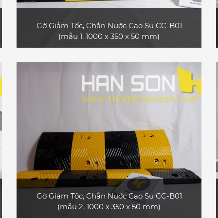
Gờ Giảm Tốc, Chắn Nước Cao Su CC-B01
(mẫu 1, 1000 x 350 x 50 mm)
Sản phẩm gờ giảm tốc cao su CC-B01 (mẫu 1,
loại dài 1 m) bền và đẹp, bề mặt có các dải
phản quang, phù hợp dùng cho xe ô tô con,
xe tải nhỏ, xe tải lớn, xe container
XEM CHI TIẾT
Gờ Giảm Tốc, Chắn Nước Cao Su CC-B01
(mẫu 2, 1000 x 350 x 50 mm)