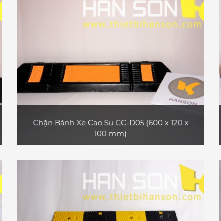
Chặn Bánh Xe Cao Su CC-D05 (600 x 120 x
100 mm)
Sản phẩm chặn bánh xe cao su CC-D05
thường sử dụng ở các bãi đậu xe, gara,... phù
hợp với xe ô tô con
XEM CHI TIẾT