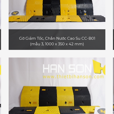
Gờ Giảm Tốc, Chắn Nước Cao Su CC-B01
(mẫu 3, 1000 x 350 x 42 mm)
Sản phẩm gờ giảm tốc cao su CC-B01 (mẫu
3, loại dài 1 m) bền và đẹp, bề mặt có các dải
phản quang, phù hợp dùng cho xe máy, xe ô
tô con, xe tải nhỏ
XEM CHI TIẾT