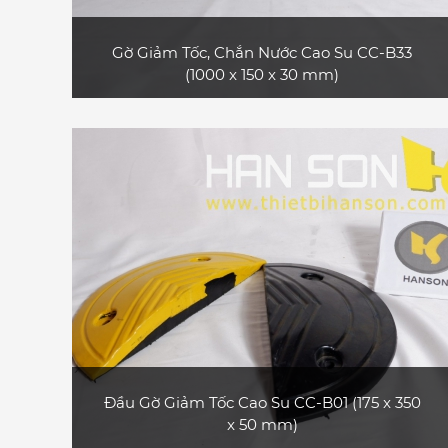
Gờ Giảm Tốc, Chắn Nước Cao Su CC-B33
(1000 x 150 x 30 mm)
Sản phẩm gờ giảm tốc cao su CC-B33 bền và
đẹp, có rãnh bảo vệ cáp, phù hợp làm gờ bảo
vệ cáp trong các sự kiện ngắn hạn như hội
chợ, triển lãm thương mại, hội nghị, buổi hòa
nhạc, sự kiện thể thao,... hoặc làm gờ giảm
tốc dùng cho xe ô tô con, xe tải nhỏ
XEM CHI TIẾT
Đầu Gờ Giảm Tốc Cao Su CC-B01 (175 x 350
x 50 mm)