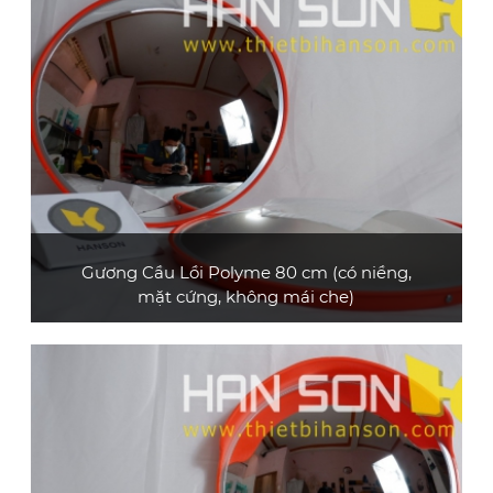
XEM CHI TIẾT
Gương Cầu Lồi Polyme 80 cm (có niềng,
mặt cứng, không mái che)
Gương cầu lồi polyme loại cao cấp, đường
kính 80 cm, không có mái che
XEM CHI TIẾT