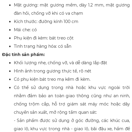
Mặt gương: mặt gương mềm, dày 1.2 mm, mặt gương
đàn hồi,
chống vỡ khi có va chạm
Kích thước: đường kính 100 cm
Mái che: có
Phụ kiện đi kèm: bát treo cột
Tình trạng hàng hóa: có sẵn​
Đặc tính sản phẩm:
Khối lượng nhẹ, chống vỡ, và dễ dàng lắp đặt
Hình ảnh trong gương thực tế, rõ nét
Có phụ kiện bát treo mạ kẽm đi kèm.
Có thể sử dụng trong nhà hoặc khu vực ngoài trời
nhằm đảm bảo an toàn giao thông cũng như an ninh,
chống trộm cắp, hỗ trợ giám sát máy móc hoặc dây
chuyền sản xuất, mở rộng tầm quan sát:
- Sản phẩm được sử dụng ở góc đường, các khúc cua,
giao lộ, khu vực trong nhà - giao lộ, bãi đậu xe, hầm để