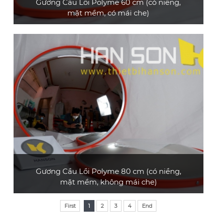
Gương Cầu Lồi Polyme 60 cm (có niềng,
mặt mềm, có mái che)
Gương cầu lồi polyme loại thông dụng, đường
kính 60 cm, có mái che
XEM CHI TIẾT
Gương Cầu Lồi Polyme 80 cm (có niềng,
mặt mềm, không mái che)
Gương cầu lồi polyme loại thông dụng, đường
First
1
2
3
4
End
kính 80 cm, không có mái che