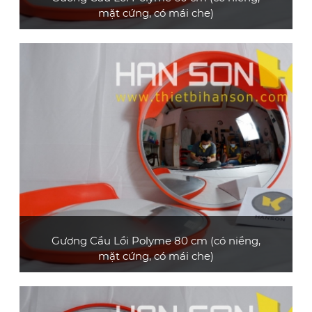
mặt cứng, có mái che)
Gương cầu lồi polyme loại cao cấp, đường
kính 60 cm, có mái che
XEM CHI TIẾT
Gương Cầu Lồi Polyme 80 cm (có niềng,
mặt cứng, có mái che)
Gương cầu lồi polyme loại cao cấp, đường
kính 80 cm, có mái che