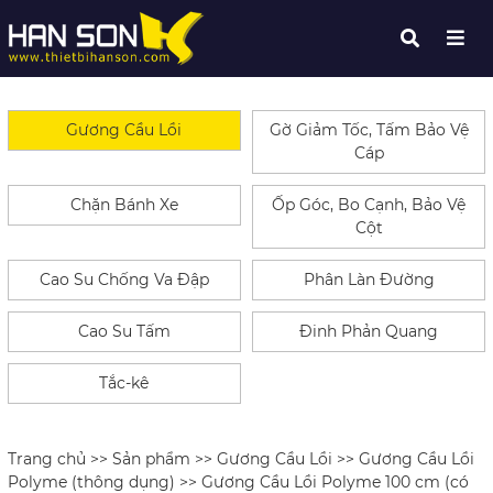
Gương Cầu Lồi
Gờ Giảm Tốc, Tấm Bảo Vệ
Cáp
Chặn Bánh Xe
Ốp Góc, Bo Cạnh, Bảo Vệ
Cột
Cao Su Chống Va Đập
Phân Làn Đường
Cao Su Tấm
Đinh Phản Quang
Tắc-kê
Trang chủ
>>
Sản phẩm
>>
Gương Cầu Lồi
>>
Gương Cầu Lồi
Polyme (thông dụng)
>> Gương Cầu Lồi Polyme 100 cm (có