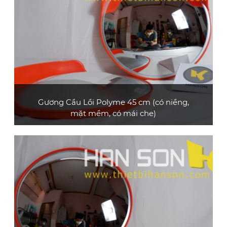
Gương Cầu Lồi Polyme 45 cm (có niềng,
mặt mềm, có mái che)
Gương cầu lồi polyme loại thông dụng, đường
kính 45 cm, có mái che
XEM CHI TIẾT