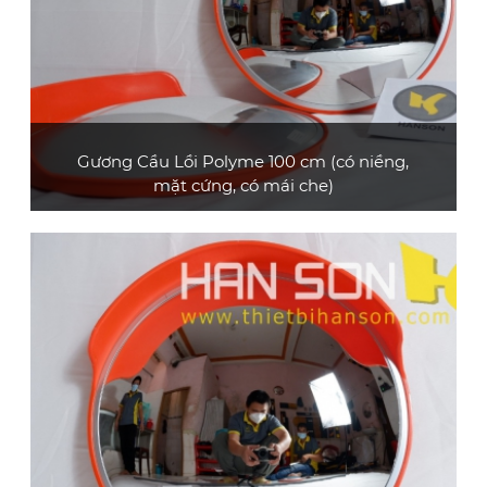
Gương Cầu Lồi Polyme 100 cm (có niềng,
mặt cứng, có mái che)
Gương cầu lồi polyme loại cao cấp, đường
kính 100 cm, có mái che
XEM CHI TIẾT