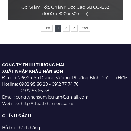
Gờ Giảm Tốc, Chắn Nước Cao Su CC-B32
(1000 x 300 x 50 mm)
Sản phẩm gờ giảm tốc cao su CC-B32 bền và
First
1
2
3
End
đẹp, có rãnh bảo vệ cáp, phù hợp làm gờ bảo
vệ cáp trong các sự kiện ngắn hạn như hội
chợ, triển lãm thương mại, hội nghị, buổi hòa
nhạc, sự kiện thể thao,... hoặc làm gờ giảm tốc
dùng cho xe ô tô con, xe tải nhỏ
CÔNG TY TNHH THƯƠNG MẠI
XEM CHI TIẾT
XUẤT NHẬP KHẨU HÀN SƠN
Địa chỉ: 236/24 An Dương Vương,
Phường Bình Phú, Tp.HCM
Hotline: 0902 95 66 28 - 0912 77 74 76
0937 55 66 28
Email: congtyhansonvietnam@gmail.com
Website: http://thietbihanson.com/
CHÍNH SÁCH
Hỗ trợ khách hàng