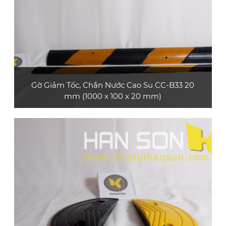
XEM CHI TIẾT
Gờ Giảm Tốc, Chắn Nước Cao Su CC-B33 20
mm (1000 x 100 x 20 mm)
Sản phẩm gờ giảm tốc cao su CC-B33 20 mm
bền và đẹp, có rãnh bảo vệ cáp, phù hợp làm
tấm bảo vệ cáp hoặc làm gờ giảm tốc dùng
cho xe máy, xe ô tô con, xe tải nhỏ
XEM CHI TIẾT