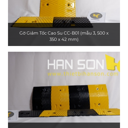
Gờ Giảm Tốc Cao Su CC-B01 (mẫu 3, 500 x
350 x 42 mm)
Sản phẩm gờ giảm tốc cao su CC-B01 (mẫu 3,
loại dài 0.5 m) bền và đẹp, bề mặt có các dải
phản quang, phù hợp dùng cho xe máy, xe ô tô
con, xe tải nhỏ
XEM CHI TIẾT