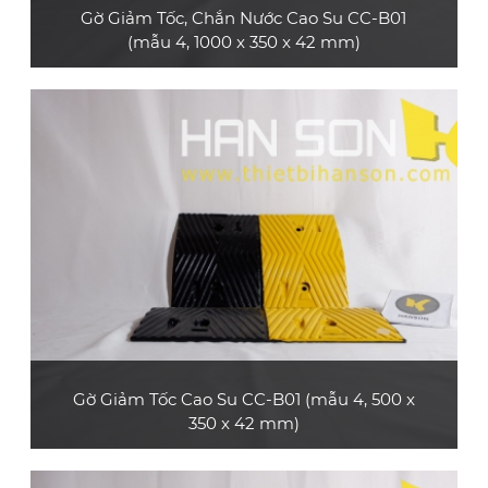
Gờ Giảm Tốc, Chắn Nước Cao Su CC-B01
(mẫu 4, 1000 x 350 x 42 mm)
Sản phẩm gờ giảm tốc cao su CC-B01 (mẫu 4,
loại dài 1 m) bền và đẹp, không có phản quang,
phù hợp dùng cho xe máy, xe ô tô con, xe tải
nhỏ
XEM CHI TIẾT
Gờ Giảm Tốc Cao Su CC-B01 (mẫu 4, 500 x
350 x 42 mm)
Sản phẩm gờ giảm tốc cao su CC-B01 (mẫu 4,
loại dài 0.5 m) bền và đẹp, không có phản