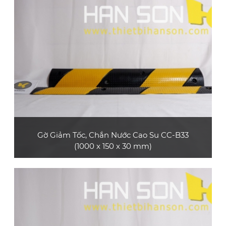
quang, phù hợp dùng cho xe máy, xe ô tô con,
xe tải nhỏ
XEM CHI TIẾT
Gờ Giảm Tốc, Chắn Nước Cao Su CC-B33
(1000 x 150 x 30 mm)
Sản phẩm gờ giảm tốc cao su CC-B33 bền và
đẹp, có rãnh bảo vệ cáp, phù hợp làm gờ bảo
vệ cáp trong các sự kiện ngắn hạn như hội
chợ, triển lãm thương mại, hội nghị, buổi hòa
nhạc, sự kiện thể thao,... hoặc làm gờ giảm tốc
dùng cho xe ô tô con, xe tải nhỏ