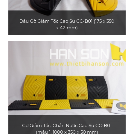
Đầu Gờ Giảm Tốc Cao Su CC-B01 (175 x 350
x 42 mm)
Sản phẩm đầu gờ giảm tốc cao su CC-B01
(loại dày 42 mm) bền và đẹp, dùng làm đầu bo
tròn cho gờ giảm tốc cao su CC-B01 mẫu 3 và
CC-B01 mẫu 4
XEM CHI TIẾT
Gờ Giảm Tốc, Chắn Nước Cao Su CC-B01
(mẫu 1, 1000 x 350 x 50 mm)