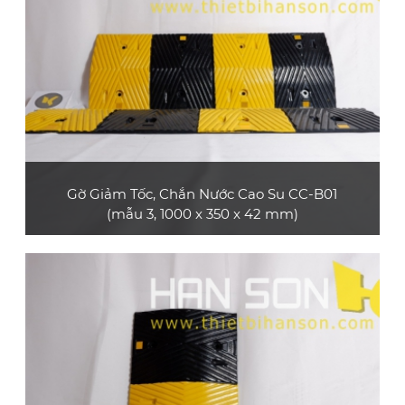
Gờ Giảm Tốc, Chắn Nước Cao Su CC-B01
(mẫu 3, 1000 x 350 x 42 mm)
Sản phẩm gờ giảm tốc cao su CC-B01 (mẫu 3,
loại dài 1 m) bền và đẹp, bề mặt có các dải
phản quang, phù hợp dùng cho xe máy, xe ô tô
con, xe tải nhỏ
XEM CHI TIẾT