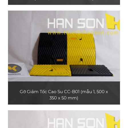
Sản phẩm gờ giảm tốc cao su CC-B01 (mẫu 1,
loại dài 1 m) bền và đẹp, bề mặt có các dải
phản quang, phù hợp dùng cho xe ô tô con, xe
tải nhỏ, xe tải lớn, xe container
XEM CHI TIẾT
Gờ Giảm Tốc Cao Su CC-B01 (mẫu 1, 500 x
350 x 50 mm)
Sản phẩm gờ giảm tốc cao su CC-B01 (mẫu 1,
loại dài 0.5 m) bền và đẹp, bề mặt có các dải
phản quang, phù hợp dùng cho xe o tô con, xe
tải nhỏ, xe tải lớn, xe container