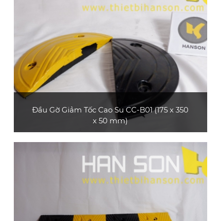
XEM CHI TIẾT
Đầu Gờ Giảm Tốc Cao Su CC-B01 (175 x 350
x 50 mm)
Sản phẩm đầu gờ giảm tốc cao su CC-B01
(loại dày 50 mm) bền và đẹp, dùng làm đầu bo
tròn cho gờ giảm tốc cao su CC-B01 mẫu 1 và
CC-B01 mẫu 2
XEM CHI TIẾT