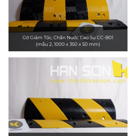
Gờ Giảm Tốc, Chắn Nước Cao Su CC-B01
(mẫu 2, 1000 x 350 x 50 mm)
Sản phẩm gờ giảm tốc cao su CC-B01 (mẫu 2,
loại dài 1 m) bền và đẹp, có đính mắt mèo
phản quang, phù hợp dùng cho xe ô tô con, xe
tải nhỏ, xe tải lớn, xe container
XEM CHI TIẾT