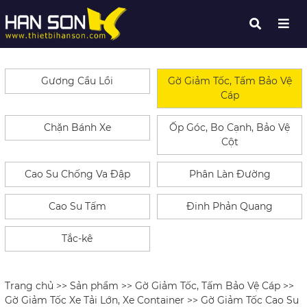
Gương Cầu Lồi
Gờ Giảm Tốc, Tấm Bảo Vệ
Cáp
Chặn Bánh Xe
Ốp Góc, Bo Cạnh, Bảo Vệ
Cột
Cao Su Chống Va Đập
Phân Làn Đường
Cao Su Tấm
Đinh Phản Quang
Tắc-kê
Trang chủ
>>
Sản phẩm
>>
Gờ Giảm Tốc, Tấm Bảo Vệ Cáp
>>
Gờ Giảm Tốc Xe Tải Lớn, Xe Container
>> Gờ Giảm Tốc Cao Su