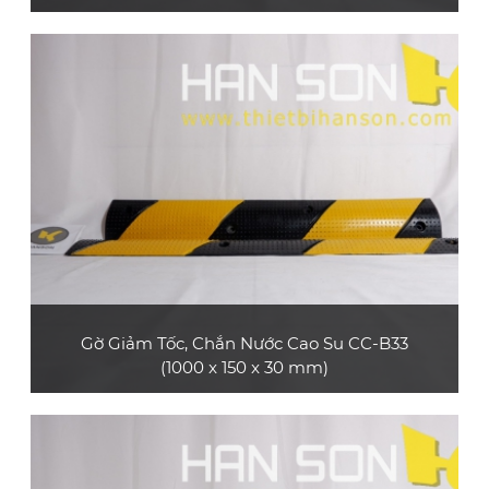
Sản phẩm gờ giảm tốc cao su CC-B01 (mẫu 4,
loại dài 0.5 m) bền và đẹp, không có phản
quang, phù hợp dùng cho xe máy, xe ô tô con,
xe tải nhỏ
XEM CHI TIẾT
Gờ Giảm Tốc, Chắn Nước Cao Su CC-B33
(1000 x 150 x 30 mm)
Sản phẩm gờ giảm tốc cao su CC-B33 bền và
đẹp, có rãnh bảo vệ cáp, phù hợp làm gờ bảo
vệ cáp trong các sự kiện ngắn hạn như hội
chợ, triển lãm thương mại, hội nghị, buổi hòa