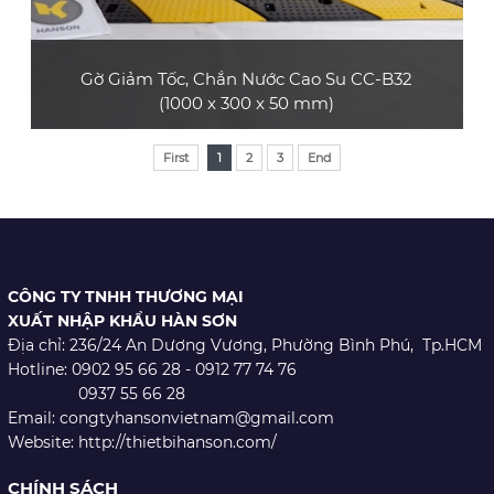
Gờ Giảm Tốc, Chắn Nước Cao Su CC-B32
(1000 x 300 x 50 mm)
Sản phẩm gờ giảm tốc cao su CC-B32 bền và
First
1
2
3
End
đẹp, có rãnh bảo vệ cáp, phù hợp làm gờ bảo
vệ cáp trong các sự kiện ngắn hạn như hội
chợ, triển lãm thương mại, hội nghị, buổi hòa
nhạc, sự kiện thể thao,... hoặc làm gờ giảm tốc
dùng cho xe ô tô con, xe tải nhỏ
CÔNG TY TNHH THƯƠNG MẠI
XEM CHI TIẾT
XUẤT NHẬP KHẨU HÀN SƠN
Địa chỉ: 236/24 An Dương Vương,
Phường Bình Phú, Tp.HCM
Hotline: 0902 95 66 28 - 0912 77 74 76
0937 55 66 28
Email: congtyhansonvietnam@gmail.com
Website: http://thietbihanson.com/
CHÍNH SÁCH