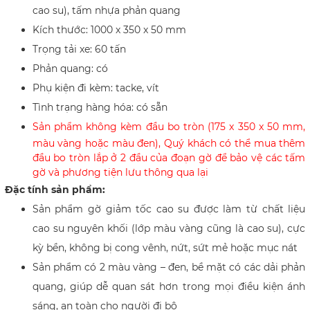
cao su), tấm nhựa phản quang
Kích thước: 1000 x 350 x 50 mm
Trọng tải xe: 60 tấn
Phản quang: có
Phụ kiện đi kèm: tacke, vít
Tình trạng hàng hóa: có sẵn​
Sản phẩm không kèm đầu bo tròn (
175 x 350
x 50 mm,
màu vàng hoặc màu đen), Quý khách có thể mua thêm
đầu bo tròn lắp ở 2 đầu của đoạn gờ để bảo vệ các tấm
gờ và phương tiện lưu thông qua lại
​Đặc tính sản phẩm:
Sản phẩm gờ giảm tốc cao su được làm từ chất liệu
cao su nguyên khối (lớp màu vàng cũng là cao su), cực
kỳ bền,
không bị cong vênh, nứt, sứt mẻ hoặc mục nát
Sản phẩm có 2 màu vàng – đen, bề mặt có các dải phản
quang, giúp dễ quan sát hơn trong mọi điều kiện ánh
sáng, an toàn cho người đi bộ