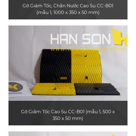
Gờ Giảm Tốc, Chắn Nước Cao Su CC-B01
(mẫu 1, 1000 x 350 x 50 mm)
Sản phẩm gờ giảm tốc cao su CC-B01 (mẫu 1,
loại dài 1 m) bền và đẹp, bề mặt có các dải
phản quang, phù hợp dùng cho xe ô tô con, xe
tải nhỏ, xe tải lớn, xe container
XEM CHI TIẾT
Gờ Giảm Tốc Cao Su CC-B01 (mẫu 1, 500 x
350 x 50 mm)
Sản phẩm gờ giảm tốc cao su CC-B01 (mẫu 1,