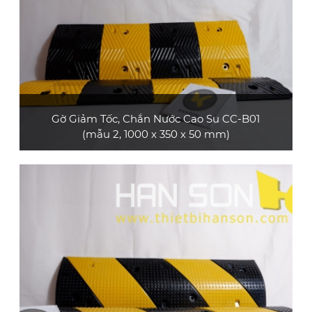
Gờ Giảm Tốc, Chắn Nước Cao Su CC-B01
(mẫu 2, 1000 x 350 x 50 mm)
Sản phẩm gờ giảm tốc cao su CC-B01 (mẫu 2,
loại dài 1 m) bền và đẹp, có đính mắt mèo
phản quang, phù hợp dùng cho xe ô tô con, xe
tải nhỏ, xe tải lớn, xe container
XEM CHI TIẾT