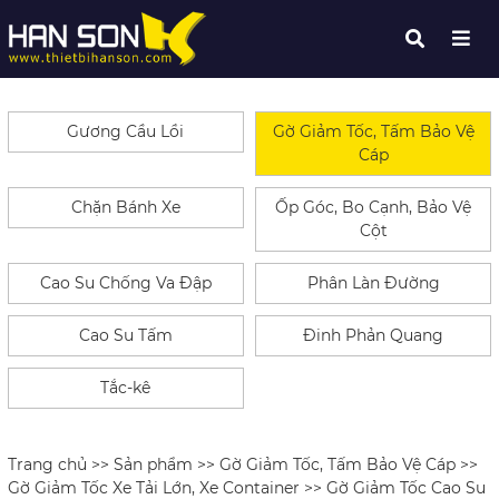
Gương Cầu Lồi
Gờ Giảm Tốc, Tấm Bảo Vệ
Cáp
Chặn Bánh Xe
Ốp Góc, Bo Cạnh, Bảo Vệ
Cột
Cao Su Chống Va Đập
Phân Làn Đường
Cao Su Tấm
Đinh Phản Quang
Tắc-kê
Trang chủ
>>
Sản phẩm
>>
Gờ Giảm Tốc, Tấm Bảo Vệ Cáp
>>
Gờ Giảm Tốc Xe Tải Lớn, Xe Container
>> Gờ Giảm Tốc Cao Su