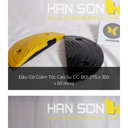
loại dài 0.5 m) bền và đẹp, bề mặt có các dải
phản quang, phù hợp dùng cho xe o tô con, xe
tải nhỏ, xe tải lớn, xe container
XEM CHI TIẾT
Đầu Gờ Giảm Tốc Cao Su CC-B01 (175 x 350
x 50 mm)
Sản phẩm đầu gờ giảm tốc cao su CC-B01
(loại dày 50 mm) bền và đẹp, dùng làm đầu bo
tròn cho gờ giảm tốc cao su CC-B01 mẫu 1 và
CC-B01 mẫu 2
XEM CHI TIẾT