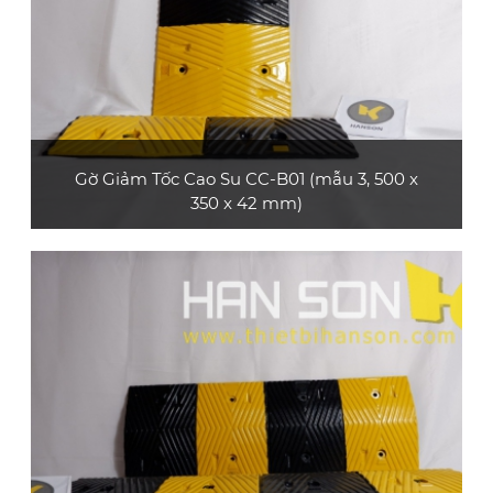
Gờ Giảm Tốc Cao Su CC-B01 (mẫu 3, 500 x
350 x 42 mm)
Sản phẩm gờ giảm tốc cao su CC-B01 (mẫu 3,
loại dài 0.5 m) bền và đẹp, bề mặt có các dải
phản quang, phù hợp dùng cho xe máy, xe ô tô
con, xe tải nhỏ
XEM CHI TIẾT