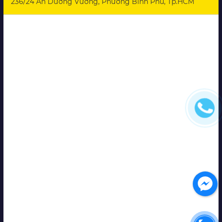
236/24 An Dương Vương, Phường Bình Phú, Tp.HCM