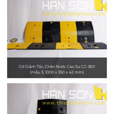
Gờ Giảm Tốc, Chắn Nước Cao Su CC-B01
(mẫu 3, 1000 x 350 x 42 mm)
Sản phẩm gờ giảm tốc cao su CC-B01 (mẫu 3,
loại dài 1 m) bền và đẹp, bề mặt có các dải
phản quang, phù hợp dùng cho xe máy, xe ô tô
con, xe tải nhỏ
XEM CHI TIẾT