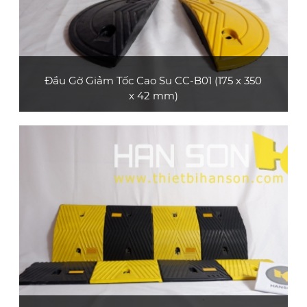
Đầu Gờ Giảm Tốc Cao Su CC-B01 (175 x 350
x 42 mm)
Sản phẩm đầu gờ giảm tốc cao su CC-B01
(loại dày 42 mm) bền và đẹp, dùng làm đầu bo
tròn cho gờ giảm tốc cao su CC-B01 mẫu 3 và
CC-B01 mẫu 4
XEM CHI TIẾT