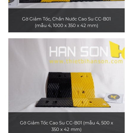
Gờ Giảm Tốc, Chắn Nước Cao Su CC-B01
(mẫu 4, 1000 x 350 x 42 mm)
Sản phẩm gờ giảm tốc cao su CC-B01 (mẫu 4,
loại dài 1 m) bền và đẹp, không có phản quang,
phù hợp dùng cho xe máy, xe ô tô con, xe tải
nhỏ
XEM CHI TIẾT
Gờ Giảm Tốc Cao Su CC-B01 (mẫu 4, 500 x
350 x 42 mm)