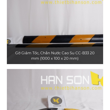
nhạc, sự kiện thể thao,... hoặc làm gờ giảm tốc
dùng cho xe ô tô con, xe tải nhỏ
XEM CHI TIẾT
Gờ Giảm Tốc, Chắn Nước Cao Su CC-B33 20
mm (1000 x 100 x 20 mm)
Sản phẩm gờ giảm tốc cao su CC-B33 20 mm
bền và đẹp, có rãnh bảo vệ cáp, phù hợp làm
tấm bảo vệ cáp hoặc làm gờ giảm tốc dùng
cho xe máy, xe ô tô con, xe tải nhỏ
XEM CHI TIẾT